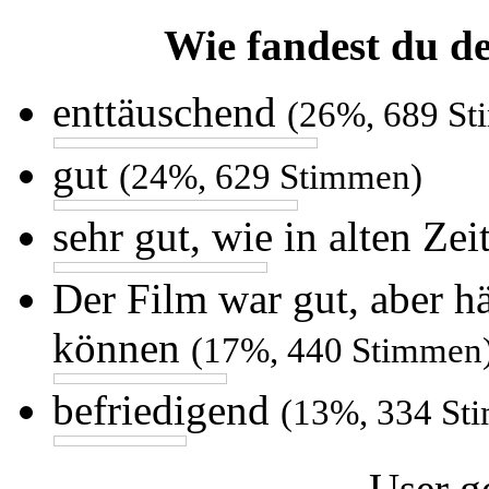
Wie fandest du d
enttäuschend
(26%, 689 S
gut
(24%, 629 Stimmen)
sehr gut, wie in alten Ze
Der Film war gut, aber h
können
(17%, 440 Stimmen
befriedigend
(13%, 334 St
User g