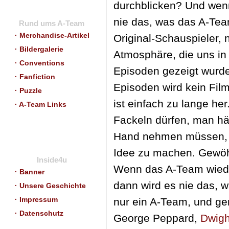
durchblicken? Und wenn
nie das, was das A-Tea
Rund ums A-Team
· Merchandise-Artikel
Original-Schauspieler, n
· Bildergalerie
Atmosphäre, die uns i
· Conventions
Episoden gezeigt wurd
· Fanfiction
Episoden wird kein F
· Puzzle
ist einfach zu lange her
· A-Team Links
Fackeln dürfen, man hätt
Hand nehmen müssen, 
Idee zu machen. Gewöh
Inside4u
Wenn das A-Team wied
· Banner
dann wird es nie das, w
· Unsere Geschichte
· Impressum
nur ein A-Team, und ge
· Datenschutz
George Peppard,
Dwigh