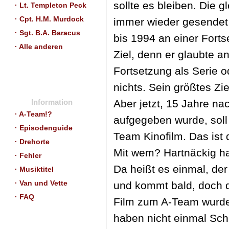
sollte es bleiben. Die 
· Lt. Templeton Peck
· Cpt. H.M. Murdock
immer wieder gesendet
· Sgt. B.A. Baracus
bis 1994 an einer Forts
· Alle anderen
Ziel, denn er glaubte a
Fortsetzung als Serie o
nichts. Sein größtes Zie
Aber jetzt, 15 Jahre na
Information
· A-Team!?
aufgegeben wurde, soll
· Episodenguide
Team Kinofilm.
Das ist 
· Drehorte
Mit wem? Hartnäckig ha
· Fehler
Da heißt es einmal, de
· Musiktitel
· Van und Vette
und kommt bald, doch d
· FAQ
Film zum A-Team wurde 
haben nicht einmal Sch