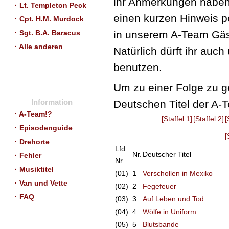
ihr Anmerkungen haben
· Lt. Templeton Peck
einen kurzen Hinweis 
· Cpt. H.M. Murdock
in unserem A-Team Gäs
· Sgt. B.A. Baracus
· Alle anderen
Natürlich dürft ihr auch
benutzen.
Um zu einer Folge zu g
Information
Deutschen Titel der A
· A-Team!?
[Staffel 1]
[Staffel 2]
[
· Episodenguide
[
· Drehorte
Lfd
Nr.
Deutscher Titel
· Fehler
Nr.
· Musiktitel
(01)
1
Verschollen in Mexiko
· Van und Vette
(02)
2
Fegefeuer
· FAQ
(03)
3
Auf Leben und Tod
(04)
4
Wölfe in Uniform
(05)
5
Blutsbande