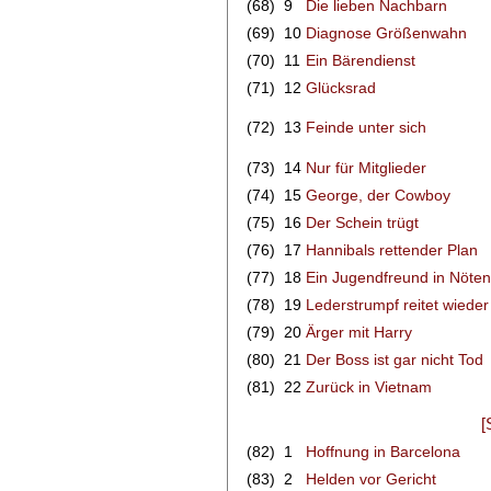
(68)
9
Die lieben Nachbarn
(69)
10
Diagnose Größenwahn
(70)
11
Ein Bärendienst
(71)
12
Glücksrad
(72)
13
Feinde unter sich
(73)
14
Nur für Mitglieder
(74)
15
George, der Cowboy
(75)
16
Der Schein trügt
(76)
17
Hannibals rettender Plan
(77)
18
Ein Jugendfreund in Nöten
(78)
19
Lederstrumpf reitet wieder
(79)
20
Ärger mit Harry
(80)
21
Der Boss ist gar nicht Tod
(81)
22
Zurück in Vietnam
[
(82)
1
Hoffnung in Barcelona
(83)
2
Helden vor Gericht