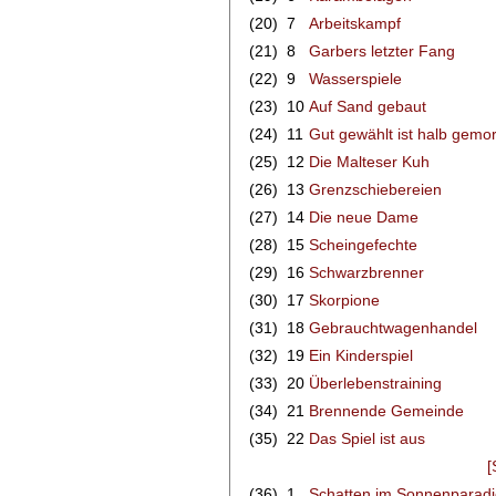
(20)
7
Arbeitskampf
(21)
8
Garbers letzter Fang
(22)
9
Wasserspiele
(23)
10
Auf Sand gebaut
(24)
11
Gut gewählt ist halb gemo
(25)
12
Die Malteser Kuh
(26)
13
Grenzschiebereien
(27)
14
Die neue Dame
(28)
15
Scheingefechte
(29)
16
Schwarzbrenner
(30)
17
Skorpione
(31)
18
Gebrauchtwagenhandel
(32)
19
Ein Kinderspiel
(33)
20
Überlebenstraining
(34)
21
Brennende Gemeinde
(35)
22
Das Spiel ist aus
[
(36)
1
Schatten im Sonnenparadi