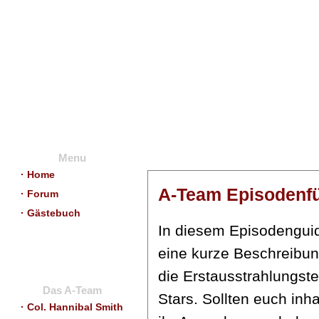
Menu
· Home
A-Team Episodenf
· Forum
· Gästebuch
In diesem Episodengu
eine kurze Beschreibu
die Erstausstrahlungst
Das A-Team
Stars. Sollten euch inha
· Col. Hannibal Smith