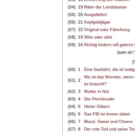
(54)
19
Ritter der Landstrasse
(55)
20
Ausgeliefert
(56)
21
Kopfgeldjäger
(57)
22
Original oder Fälschung
(58)
23
Wirb oder stirb
(59)
24
Richtig ködern will gelernt 
[sam id=”
[
(60)
1
Eine Seefahrt, die ist lustig
Wo ist das Monster, wenn
(61)
2
es braucht?
(62)
3
Mutter in Not
(63)
4
Der Pennbruder
(64)
5
Hinter Gittern
(65)
6
Das FBI ist immer dabei
(66)
7
Blood, Sweet and Cheers
(67)
8
Der rote Tod und seine To