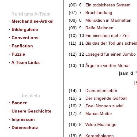
(06)
6
Ein todsicheres System
(07)
7
Bruchlandung
Rund ums A-Team
(08)
8
Müllaktion in Manhattan
· Merchandise-Artikel
(09)
9
Reife Melonen
· Bildergalerie
(10)
10
Ein bisschen mehr Zeit
· Conventions
(11)
11
Bis das der Tod uns scheid
· Fanfiction
(12)
12
Lösegeld für einen Jumbo
· Puzzle
· A-Team Links
(13)
13
Ärger im vierten Monat
[sam id=”
[
(14)
1
Diamantenfieber
Inside4u
(15)
2
Der singende Golfball
· Banner
(16)
3
Zwei Nonnen zuviel
· Unsere Geschichte
(17)
4
Marias Mutter
· Impressum
(18)
5
Wilde Mustangs
· Datenschutz
(19)
6
Karambolagen