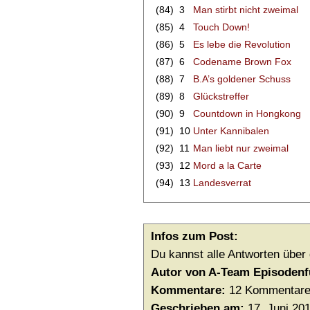
(84)
3
Man stirbt nicht zweimal
(85)
4
Touch Down!
(86)
5
Es lebe die Revolution
(87)
6
Codename Brown Fox
(88)
7
B.A’s goldener Schuss
(89)
8
Glückstreffer
(90)
9
Countdown in Hongkong
(91)
10
Unter Kannibalen
(92)
11
Man liebt nur zweimal
(93)
12
Mord a la Carte
(94)
13
Landesverrat
Infos zum Post:
Du kannst alle Antworten über
Autor von A-Team Episodenf
Kommentare:
12 Kommentar
Geschrieben am:
17. Juni 20