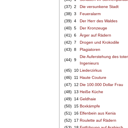
(37)
2
Die versunkene Stadt
(38)
3
Feueralarm
(39)
4
Der Herr des Waldes
(40)
5
Der Kronzeuge
(41)
6
Ärger auf Rädern
(42)
7
Drogen und Krokodile
(43)
8
Plagiatoren
Die Auferstehung des tote
(44)
9
Ingenieurs
(45)
10
Liederzirkus
(46)
11
Haute Couture
(47)
12
Die 100.000 Dollar Frau
(48)
13
Heiße Küche
(49)
14
Geldhaie
(50)
15
Boxkämpfe
(51)
16
Elfenbein aus Kenia
(52)
17
Roulette auf Rädern
(53)
18
Entführung auf Arabisch