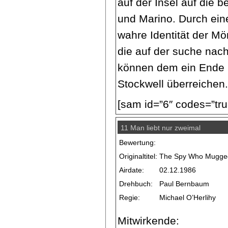
auf der Insel auf die
und Marino. Durch eine
wahre Identität der Mö
die auf der suche nac
können dem ein Ende 
Stockwell überreichen
[sam id=”6″ codes=”tru
11 Man liebt nur zweimal
Bewertung:
Originaltitel:
The Spy Who Mugge
Airdate:
02.12.1986
Drehbuch:
Paul Bernbaum
Regie:
Michael O’Herlihy
Mitwirkende: