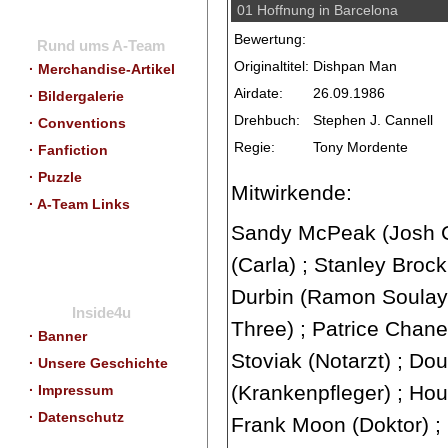
01 Hoffnung in Barcelona
Bewertung:
Rund ums A-Team
Originaltitel:
Dishpan Man
· Merchandise-Artikel
Airdate:
26.09.1986
· Bildergalerie
Drehbuch:
Stephen J. Cannell
· Conventions
Regie:
Tony Mordente
· Fanfiction
· Puzzle
Mitwirkende:
· A-Team Links
Sandy McPeak (Josh Cu
(Carla) ; Stanley Brock
Durbin (Ramon Soulay)
Inside4u
Three) ; Patrice Cha
· Banner
Stoviak (Notarzt) ; D
· Unsere Geschichte
(Krankenpfleger) ; Ho
· Impressum
· Datenschutz
Frank Moon (Doktor) ; R