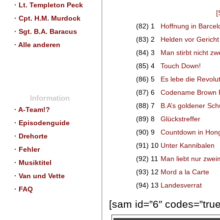
· Lt. Templeton Peck
[
· Cpt. H.M. Murdock
(82)
1
Hoffnung in Barcel
· Sgt. B.A. Baracus
(83)
2
Helden vor Gericht
· Alle anderen
(84)
3
Man stirbt nicht zw
(85)
4
Touch Down!
(86)
5
Es lebe die Revolu
(87)
6
Codename Brown 
Information
(88)
7
B.A’s goldener Sch
· A-Team!?
(89)
8
Glückstreffer
· Episodenguide
(90)
9
Countdown in Hon
· Drehorte
(91)
10
Unter Kannibalen
· Fehler
(92)
11
Man liebt nur zwei
· Musiktitel
(93)
12
Mord a la Carte
· Van und Vette
(94)
13
Landesverrat
· FAQ
[sam id=”6″ codes=”true