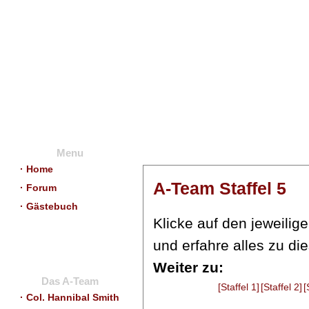
Menu
· Home
A-Team Staffel 5
· Forum
· Gästebuch
Klicke auf den jeweilig
und erfahre alles zu di
Weiter zu
:
Das A-Team
[Staffel 1]
[Staffel 2]
[
· Col. Hannibal Smith