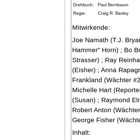
Drehbuch:
Paul Bernbaum
Regie:
Craig R. Baxley
Mitwirkende:
Joe Namath (T.J. Bryan
Hammer” Horn) ; Bo Br
Strasser) ; Ray Reinha
(Eisher) ; Anna Rapag
Frankland (Wächter #2
Michelle Hart (Report
(Susan) ; Raymond Elm
Robert Anton (Wächter)
George Fisher (Wächte
Inhalt: