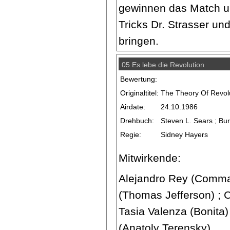
gewinnen das Match u
Tricks Dr. Strasser un
bringen.
05 Es lebe die Revolution
Bewertung:
Originaltitel:
The Theory Of Revol
Airdate:
24.10.1986
Drehbuch:
Steven L. Sears ; Bur
Regie:
Sidney Hayers
Mitwirkende:
Alejandro Rey (Comma
(Thomas Jefferson) ; C
Tasia Valenza (Bonita
(Anatoly Terensky)