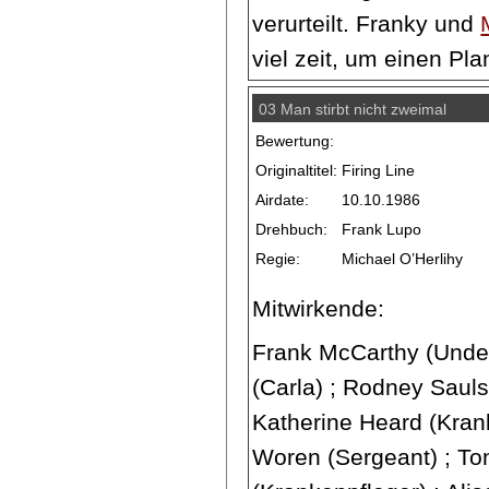
verurteilt. Franky und
viel zeit, um einen Pla
03 Man stirbt nicht zweimal
Bewertung:
Originaltitel:
Firing Line
Airdate:
10.10.1986
Drehbuch:
Frank Lupo
Regie:
Michael O’Herlihy
Mitwirkende:
Frank McCarthy (Under
(Carla) ; Rodney Sauls
Katherine Heard (Kran
Woren (Sergeant) ; To