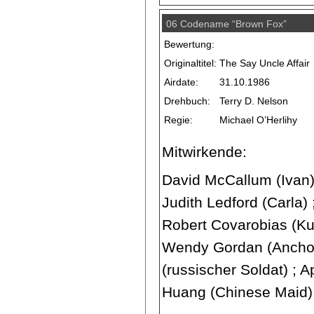
06 Codename “Brown Fox”
Bewertung:
Originaltitel:
The Say Uncle Affair
Airdate:
31.10.1986
Drehbuch:
Terry D. Nelson
Regie:
Michael O’Herlihy
Mitwirkende:
David McCallum (Ivan) 
Judith Ledford (Carla) ;
Robert Covarobias (Kub
Wendy Gordan (Ancho
(russischer Soldat) ; A
Huang (Chinese Maid)