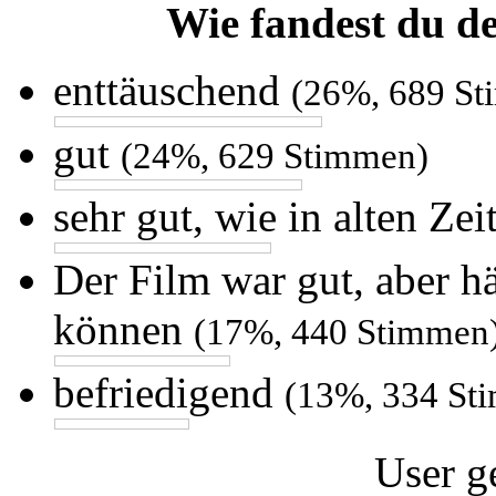
Wie fandest du d
enttäuschend
(26%, 689 S
gut
(24%, 629 Stimmen)
sehr gut, wie in alten Ze
Der Film war gut, aber h
können
(17%, 440 Stimmen
befriedigend
(13%, 334 St
User g