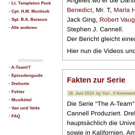
Angeles wo er die Dars
· Lt. Templeton Peck
Benedict
, Mr. T,
Marla 
· Cpt. H.M. Murdock
Jack Ging,
Robert Vau
· Sgt. B.A. Baracus
· Alle anderen
Stephen J. Cannell.
Der Bericht gleicht ei
Hier nun die Videos und
Information
· A-Team!?
· Episodenguide
Fakten zur Serie
· Drehorte
· Fehler
18. Juni 2010. by Yuri . 0 Kommen
· Musiktitel
Die Serie “The A-Team”
· Van und Vette
Cannell Produziert. Dre
· FAQ
hauptsächlich die Unive
sowie in Kalifornien. A