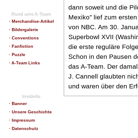
dann soweit und die Pil
Rund ums A-Team
Mexiko” lief zum erst
· Merchandise-Artikel
von NBC. Am 30. Janua
· Bildergalerie
Superbowl XVII (Washin
· Conventions
die erste reguläre Folg
· Fanfiction
· Puzzle
Schon in den Pausen de
· A-Team Links
das A-Team. Der damal
J. Cannell glaubten nic
und waren über den Erf
Inside4u
· Banner
· Unsere Geschichte
· Impressum
· Datenschutz