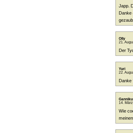
Japp. D
Danke d
gezaube
Olly
21. Augu
Der Tyc
Yuri
22. Augu
Danke f
Ganniku
14. März
Wie coo
meinen 