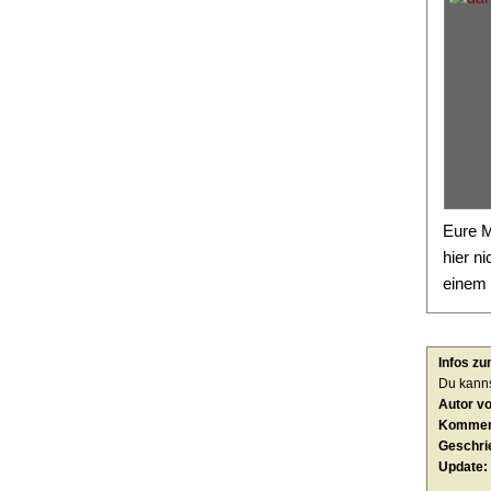
Eure M
hier n
einem 
Infos zu
Du kanns
Autor v
Kommen
Geschri
Update: