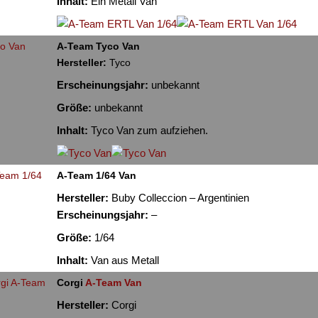
Inhalt:
Ein Metall Van
A-Team Tyco Van
Hersteller:
Tyco
Erscheinungsjahr:
unbekannt
Größe:
unbekannt
Inhalt:
Tyco Van zum aufziehen.
A-Team 1/64 Van
Hersteller:
Buby Colleccion – Argentinien
Erscheinungsjahr:
–
Größe:
1/64
Inhalt:
Van aus Metall
Corgi
A-Team Van
Hersteller:
Corgi