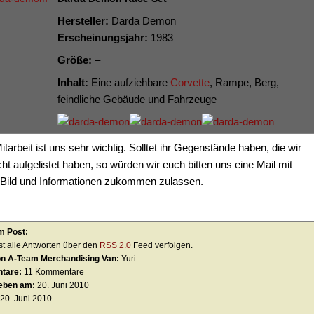
Hersteller:
Darda Demon
Erscheinungsjahr:
1983
Größe:
–
Inhalt:
Eine aufziehbare
Corvette
, Rampe, Berg,
feindliche Gebäude und Fahrzeuge
itarbeit ist uns sehr wichtig. Solltet ihr Gegenstände haben, die wir
icht aufgelistet haben, so würden wir euch bitten uns eine Mail mit
Bild und Informationen zukommen zulassen.
m Post:
t alle Antworten über den
RSS 2.0
Feed verfolgen.
on A-Team Merchandising Van:
Yuri
tare:
11 Kommentare
eben am:
20. Juni 2010
20. Juni 2010