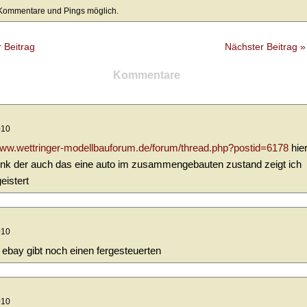
Kommentare und Pings möglich.
r Beitrag
Nächster Beitrag »
Kommentare
010
/www.wettringer-modellbauforum.de/forum/thread.php?postid=6178
hie
 link der auch das eine auto im zusammengebauten zustand zeigt ich
eistert
010
 ebay gibt noch einen fergesteuerten
010