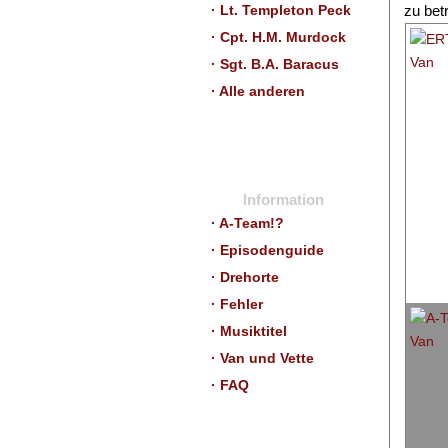
zu betr
· Lt. Templeton Peck
· Cpt. H.M. Murdock
· Sgt. B.A. Baracus
· Alle anderen
Information
· A-Team!?
· Episodenguide
· Drehorte
· Fehler
· Musiktitel
· Van und Vette
· FAQ