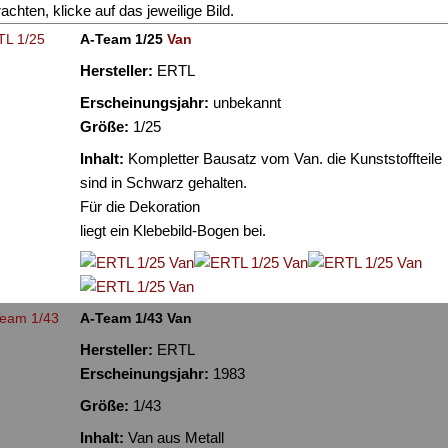
achten, klicke auf das jeweilige Bild.
A-Team 1/25
Van
Hersteller:
ERTL
Erscheinungsjahr:
unbekannt
Größe:
1/25
Inhalt:
Kompletter Bausatz vom Van. die Kunststoffteile
sind in Schwarz gehalten.
Für die Dekoration
liegt ein Klebebild-Bogen bei.
A-Team 1/43 Van
Hersteller:
ERTL
Erscheinungsjahr:
1983
Größe:
1/43
Inhalt:
Van aus Metall