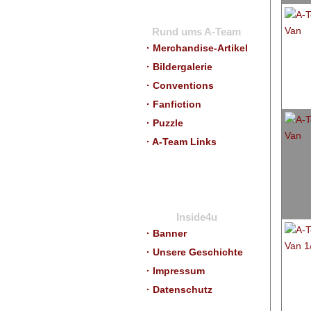
Rund ums A-Team
· Merchandise-Artikel
· Bildergalerie
· Conventions
· Fanfiction
· Puzzle
· A-Team Links
Inside4u
· Banner
· Unsere Geschichte
· Impressum
· Datenschutz