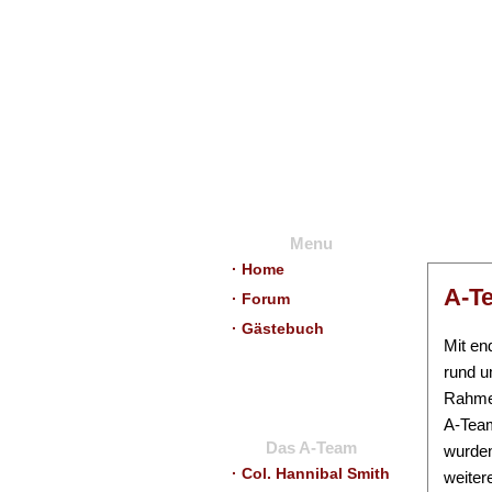
Menu
· Home
A-T
· Forum
· Gästebuch
Mit en
rund u
Rahmen
A-Team
Das A-Team
wurden
· Col. Hannibal Smith
weiter