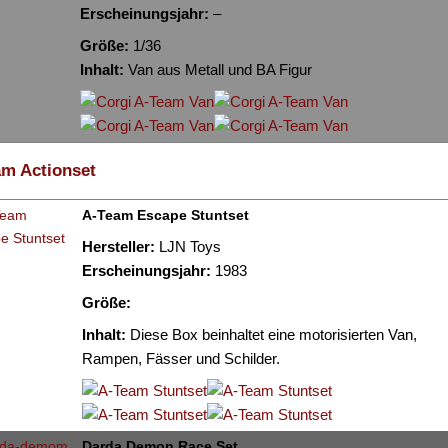
Erscheinungsjahr:
–
Größe:
1/36
Inhalt:
Van aus Metall und BA Figur
am Actionset
A-Team Escape Stuntset
Hersteller:
LJN Toys
Erscheinungsjahr:
1983
Größe:
Inhalt:
Diese Box beinhaltet eine motorisierten Van,
Rampen, Fässer und Schilder.
Darda Demon Race Set