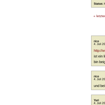
Status:
« letzte
rico
4. Juli 2
http:/
ist ein
bin beig
rico
4. Juli 2
und bei
Yuri
4. Juli 2