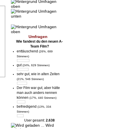
Umfragen
Wie fandest du den neuen A-
Team Film?
enttäuschend
(26%, 689
Stimmen)
gut
(24%, 629 Stimmen)
sehr gut, wie in alten Zeiten
(21%, 546 Stimmen)
Der Film war gut, aber hätte
man auch anders nennen
können
(17%, 440 Stimmen)
befriedigend
(13%, 334
Stimmen)
User gesamt:
2.638
Wird