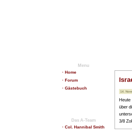
Menu
· Home
Isra
· Forum
· Gästebuch
14. Nov
Heute 
über d
unters
Das A-Team
3/8 Zol
· Col. Hannibal Smith