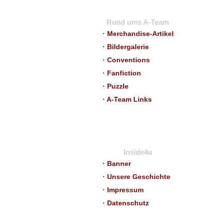
Rund ums A-Team
· Merchandise-Artikel
· Bildergalerie
· Conventions
· Fanfiction
· Puzzle
· A-Team Links
Inside4u
· Banner
· Unsere Geschichte
· Impressum
· Datenschutz