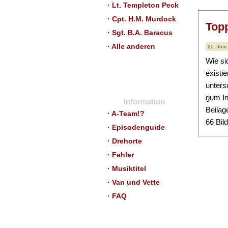
· Lt. Templeton Peck
· Cpt. H.M. Murdock
Top
· Sgt. B.A. Baracus
· Alle anderen
20. Juni
Wie si
existi
unters
gum In
Information
Beilag
· A-Team!?
66 Bil
· Episodenguide
· Drehorte
· Fehler
· Musiktitel
· Van und Vette
· FAQ