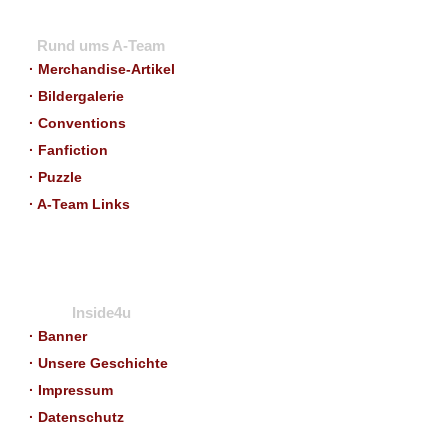
Rund ums A-Team
· Merchandise-Artikel
· Bildergalerie
· Conventions
· Fanfiction
· Puzzle
· A-Team Links
Inside4u
· Banner
· Unsere Geschichte
· Impressum
· Datenschutz