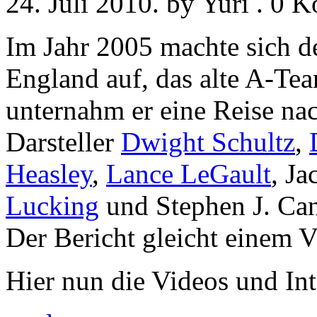
24. Juli 2010. by Yuri . 0
Im Jahr 2005 machte sich de
England auf, das alte A-Te
unternahm er eine Reise na
Darsteller
Dwight Schultz
,
Heasley
,
Lance LeGault
, J
Lucking
und Stephen J. Can
Der Bericht gleicht einem 
Hier nun die Videos und In