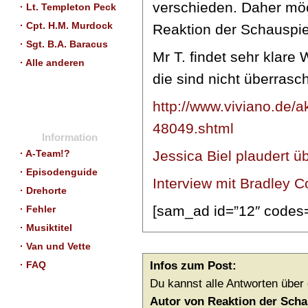
verschieden. Daher möc
· Lt. Templeton Peck
· Cpt. H.M. Murdock
Reaktion der Schauspie
· Sgt. B.A. Baracus
Mr T. findet sehr klar
· Alle anderen
die sind nicht überrasc
http://www.viviano.de/
48049.shtml
Information
Jessica Biel plaudert ü
· A-Team!?
· Episodenguide
Interview mit Bradley
· Drehorte
[sam_ad id=”12″ codes=
· Fehler
· Musiktitel
· Van und Vette
· FAQ
Infos zum Post:
Du kannst alle Antworten über
Autor von Reaktion der Scha